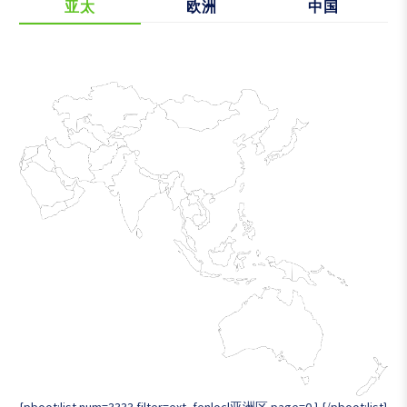
亚太
欧洲
中国
{pboot:list num=3333 filter=ext_fenloc|亚洲区 page=0 }
{/pboot:list}