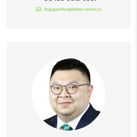
Xingquan.Ren@huber-ranner.cn